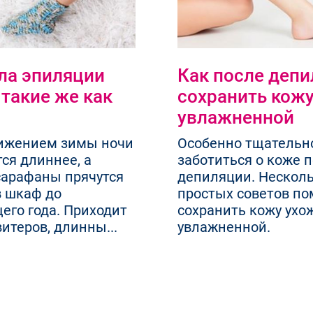
ла эпиляции
Как после деп
такие же как
сохранить кож
увлажненной
ижением зимы ночи
Особенно тщательн
ся длиннее, а
заботиться о коже 
сарафаны прячутся
депиляции. Нескол
в шкаф до
простых советов по
его года. Приходит
сохранить кожу ухо
итеров, длинны...
увлажненной.