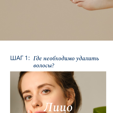
ШАГ 1:
Где необходимо удалить
волосы?
Руки
Подмышки
Ноги
Бикини
Лицо