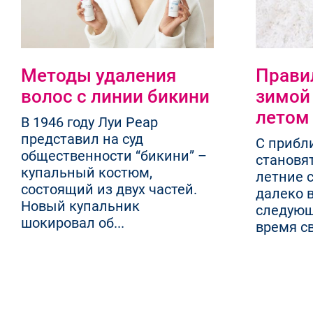
Методы удаления
Прави
волос с линии бикини
зимой 
летом
В 1946 году Луи Реар
представил на суд
С прибл
общественности “бикини” –
становят
купальный костюм,
летние 
состоящий из двух частей.
далеко 
Новый купальник
следующ
шокировал об...
время св