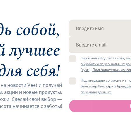
дь собой,
й лучшее
Нажимая «Подписаться», вы
для себя!
обработки персональных да
(куки),
Пользовательским с
Подтверждаю согласие на п
на новости Veet и получай
Бенкизер Хэлскэр» и брендо
, акции и новые продукты,
передачу данных
кожи. Сделай свой выбор —
асота начинается с заботы!