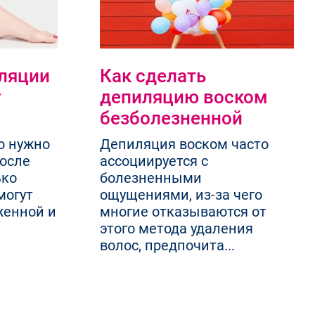
иляции
Как сделать
у
депиляцию воском
безболезненной
о нужно
Депиляция воском часто
после
ассоциируется с
ько
болезненными
могут
ощущениями, из-за чего
женной и
многие отказываются от
этого метода удаления
волос, предпочита...